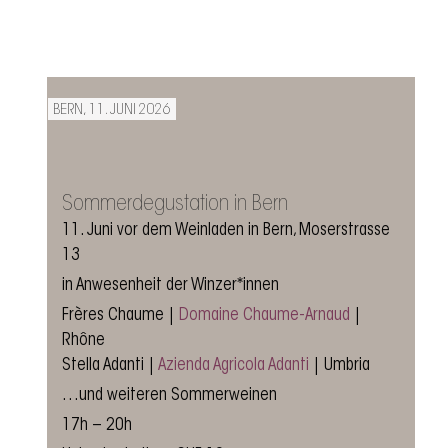
BERN, 11. JUNI 2026
Sommerdegustation in Bern
11. Juni vor dem Weinladen in Bern, Moserstrasse
13
in Anwesenheit der Winzer*innen
Frères Chaume |
Domaine Chaume-Arnaud
|
Rhône
Stella Adanti |
Azienda Agricola Adanti
| Umbria
…und weiteren Sommerweinen
17h – 20h