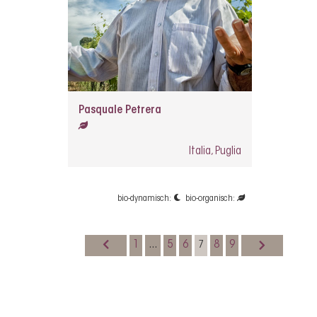
Pasquale Petrera
Italia, Puglia
bio-dynamisch:
bio-organisch:
1
...
5
6
8
9
7