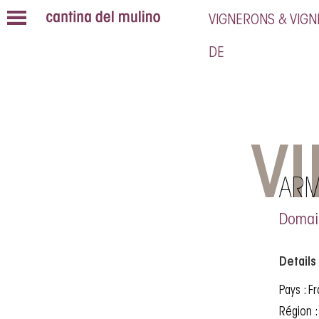
VIGNERONS & VIG
VI
ARM
Domai
Details
Pays : F
Région 