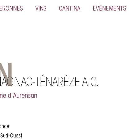
NERONNES
VINS
CANTINA
ÉVÉNEMENTS
N
AGNAC-TÉNARÈZE A.C.
ne d’Aurensan
rance
: Sud-Ouest