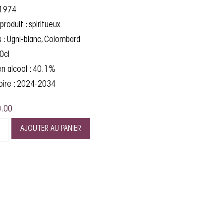
 1974
produit : spiritueux
: Ugni-blanc, Colombard
0cl
n alcool : 40.1%
oire : 2024-2034
.00
AJOUTER AU PANIER