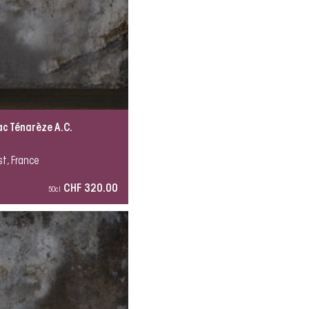
c Ténarèze A.C.
t, France
CHF 320.00
50cl