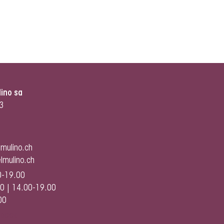
lino sa
3
lmulino.ch
lmulino.ch
0-19.00
0 | 14.00-19.00
00
ebook