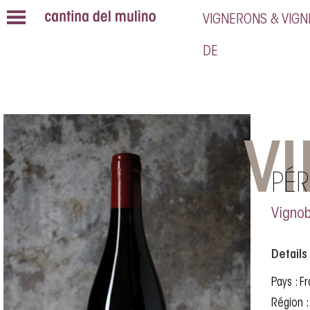
VIGNERONS & VIG
VI
PÉR
Vignob
Details
Pays : F
Région 