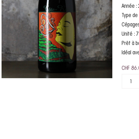
Année :
Type de 
Cépages 
Unité : 7
Prêt à b
Idéal av
CHF
86.