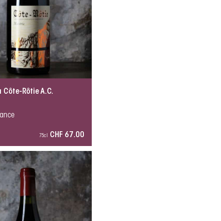
 Côte-Rôtie A.C.
rance
CHF 67.00
75cl