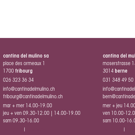
cantina del mulino sa
cantina del mu
place des ormeaux 1
moserstrasse 1
1700
fribourg
3014
berne
026 323 36 34
031 348 49 50
info@cantinadelmulino.ch
info@cantinade
fribourg@cantinadelmulino.ch
bern@cantinade
mar + mer 14.00-19.00
mer + jeu 14.0
jeu + ven 09.30-12.00 | 14.00-19.00
ven 10.00-12.0
sam 09.30-16.00
sam 10.00-16.
instagram
I
facebook
instagram
I
fac