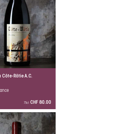
 Côte-Rôtie A.C.
rance
CHF 80.00
75cl