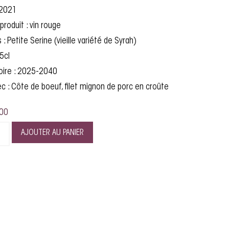
 2021
produit : vin rouge
: Petite Serine (vieille variété de Syrah)
5cl
oire : 2025-2040
ec : Côte de boeuf, filet mignon de porc en croûte
00
AJOUTER AU PANIER