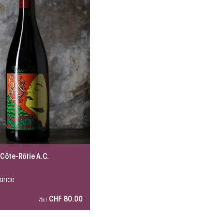
 Côte-Rôtie A.C.
rance
CHF 80.00
75cl