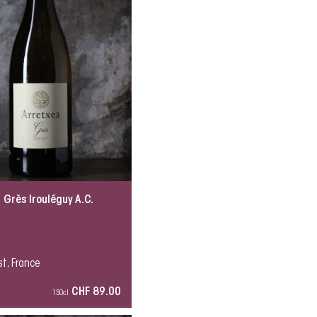
 Grès Irouléguy A.C.
t, France
CHF 89.00
150cl