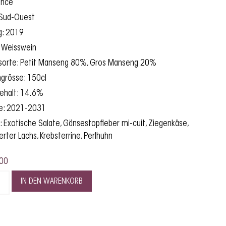
ance
 Sud-Ouest
g: 2019
: Weisswein
sorte: Petit Manseng 80%, Gros Manseng 20%
ngrösse: 150cl
gehalt: 14.6%
fe: 2021-2031
: Exotische Salate, Gänsestopfleber mi-cuit, Ziegenkäse,
rter Lachs, Krebsterrine, Perlhuhn
00
IN DEN WARENKORB