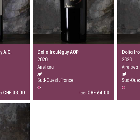
y A.C.
Dolia Irouléguy AOP
Dolia Ir
2020
2020
Arretxea
Arretxea
Sud-Ouest, France
Sud-Oues
CHF 33.00
CHF 64.00
cl
150cl