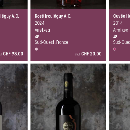
léguy A.C.
Rosé Irouléguy A.C.
Cuvée Ha
2024
2014
Arretxea
Arretxea
Sud-Ouest, France
Sud-Oues
CHF 98.00
CHF 20.00
cl
75cl