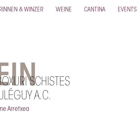
RINNEN & WINZER
WEINE
CANTINA
EVENTS
EIN
OXURI SCHISTES
ULÉGUY A.C.
ne Arretxea