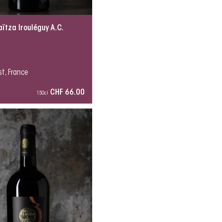
ïtza Irouléguy A.C.
t, France
CHF 66.00
150cl