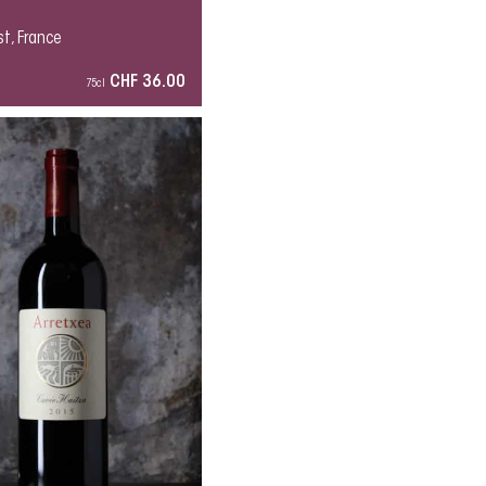
t, France
CHF 36.00
75cl