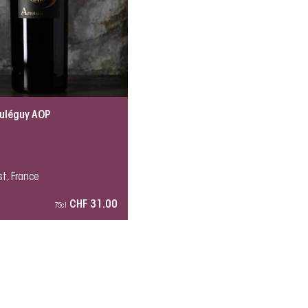
ouléguy AOP
t, France
CHF 31.00
75cl