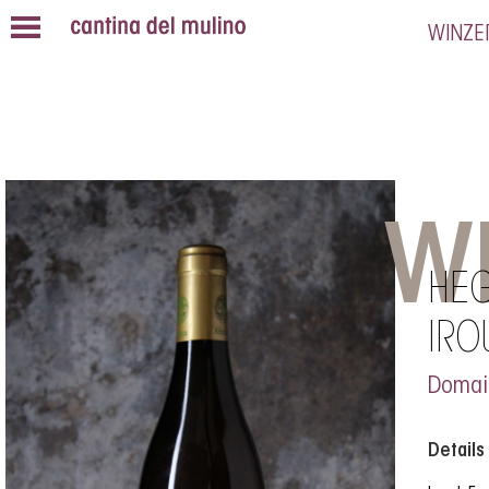
WINZE
W
HEG
IRO
Domai
Details