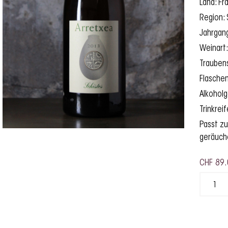
Land: Fr
Region:
Jahrgan
Weinart
Trauben
Flasche
Alkohol
Trinkrei
Passt zu
geräuche
CHF
89.