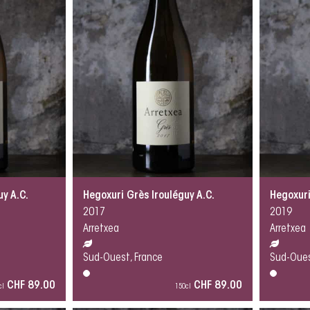
uy A.C.
Hegoxuri Grès Irouléguy A.C.
Hegoxuri
2017
2019
Arretxea
Arretxea
Sud-Ouest, France
Sud-Oues
CHF 89.00
CHF 89.00
cl
150cl