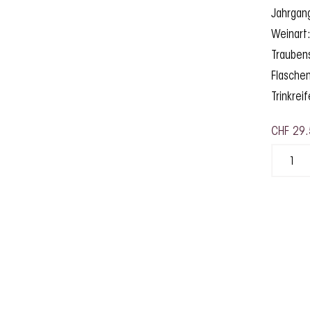
Jahrgan
Weinart
Traubens
Flaschen
Trinkrei
CHF
29.