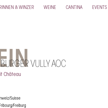
RINNEN & WINZER
WEINE
CANTINA
EVENTS
EIN
IBURGER VULLY AOC
it Château
chweiz/Suisse
Fribourg/Freiburg