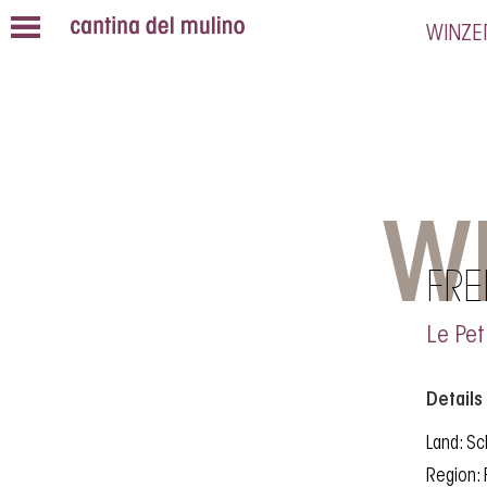
WINZE
W
FRE
Le Pet
Details
Land: S
Region: 