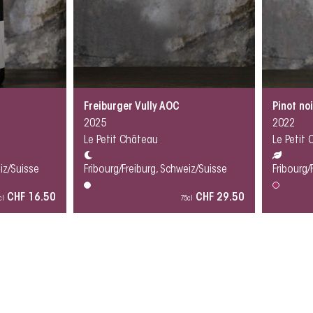
Freiburger Vully AOC
Pinot no
2025
2022
Le Petit Château
Le Petit
eiz/Suisse
Fribourg/Freiburg, Schweiz/Suisse
Fribourg/
CHF 16.50
CHF 29.50
cl
75cl