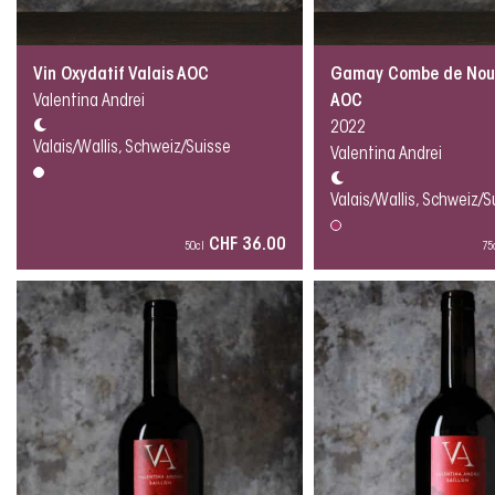
Vin Oxydatif Valais AOC
Gamay Combe de Nout
Valentina Andrei
AOC
2022
Valais/Wallis, Schweiz/Suisse
Valentina Andrei
Valais/Wallis, Schweiz/S
CHF 36.00
50cl
75