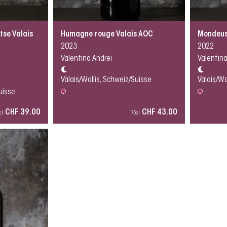
se Valais
Humagne rouge Valais AOC
Mondeus
2023
2022
Valentina Andrei
Valentina
Valais/Wallis, Schweiz/Suisse
Valais/Wa
uisse
CHF 39.00
CHF 43.00
cl
75cl