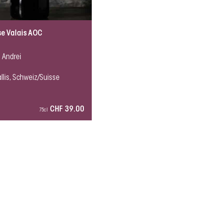
e Valais AOC
 Andrei
llis, Schweiz/Suisse
CHF 39.00
75cl