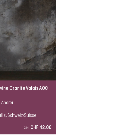
rvine Granite Valais AOC
 Andrei
llis, Schweiz/Suisse
CHF 42.00
75cl