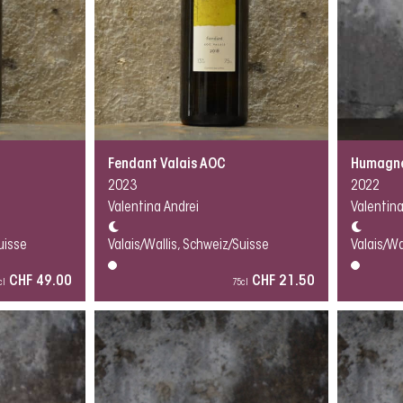
Fendant Valais AOC
Humagne
2023
2022
Valentina Andrei
Valentina
uisse
Valais/Wallis, Schweiz/Suisse
Valais/Wa
CHF 49.00
CHF 21.50
cl
75cl