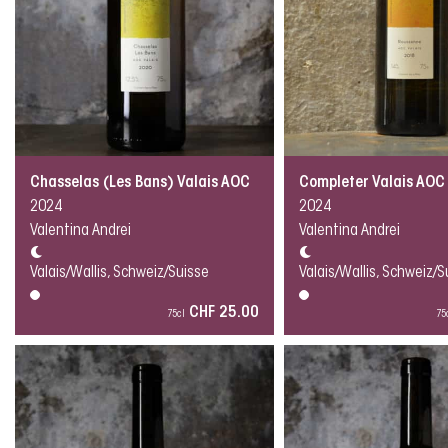
Chasselas (Les Bans) Valais AOC
Completer Valais AOC
2024
2024
Valentina Andrei
Valentina Andrei
Valais/Wallis, Schweiz/Suisse
Valais/Wallis, Schweiz/S
CHF 25.00
75cl
75