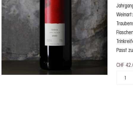
Jahrgan
Weinart
Traubenso
Flaschen
Trinkrei
Passt zu
CHF
42.