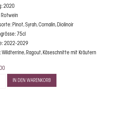
g: 2020
: Rotwein
rte: Pinot, Syrah, Cornalin, Diolinoir
grösse: 75cl
fe: 2022-2029
: Wildterrine, Ragout, Käseschnitte mit Kräutern
00
IN DEN WARENKORB