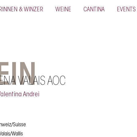
RINNEN & WINZER
WEINE
CANTINA
EVENTS
EIN
ENA VALAIS AOC
alentina Andrei
chweiz/Suisse
alais/Wallis